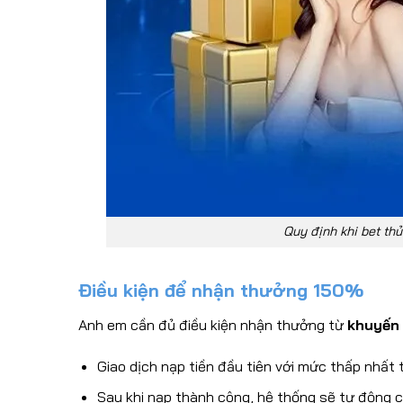
Quy định khi bet th
Điều kiện để nhận thưởng 150%
Anh em cần đủ điều kiện nhận thưởng từ
khuyến 
Giao dịch nạp tiền đầu tiên với mức thấp nhất 
Sau khi nạp thành công, hệ thống sẽ tự động c