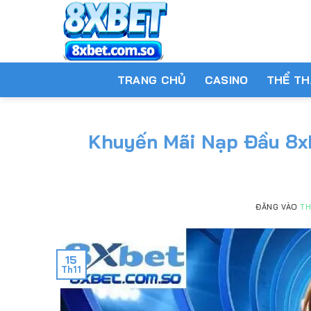
Bỏ
qua
nội
dung
TRANG CHỦ
CASINO
THỂ T
Khuyến Mãi Nạp Đầu 8x
ĐĂNG VÀO
TH
15
Th11