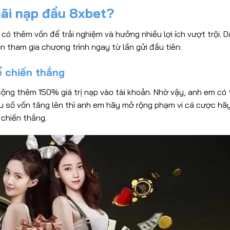
mãi nạp đầu 8xbet?
có thêm vốn để trải nghiệm và hưởng nhiều lợi ích vượt trội. 
n tham gia chương trình ngay từ lần gửi đầu tiên:
ể chiến thắng
 cộng thêm 150% giá trị nạp vào tài khoản. Nhờ vậy, anh em có
u số vốn tăng lên thì anh em hãy mở rộng phạm vi cá cược hã
 chiến thắng.