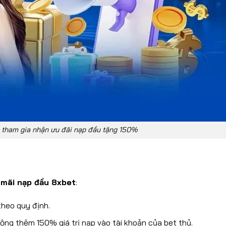
ủ tham gia nhận ưu đãi nạp đầu tặng 150%
mãi nạp đầu 8xbet
:
theo quy định.
ộng thêm 150% giá trị nạp vào tài khoản của bet thủ.