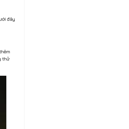
Dưới đây
 thêm
y thử