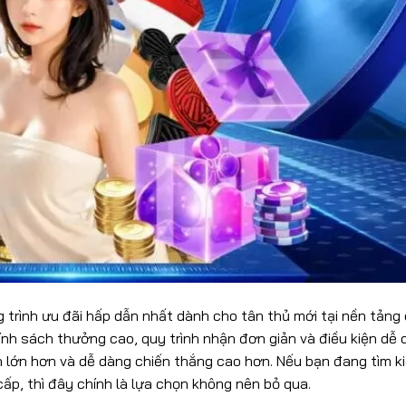
 trình ưu đãi hấp dẫn nhất dành cho tân thủ mới tại nền tảng
nh sách thưởng cao, quy trình nhận đơn giản và điều kiện dễ 
vốn lớn hơn và dễ dàng chiến thắng cao hơn. Nếu bạn đang tìm k
ấp, thì đây chính là lựa chọn không nên bỏ qua.