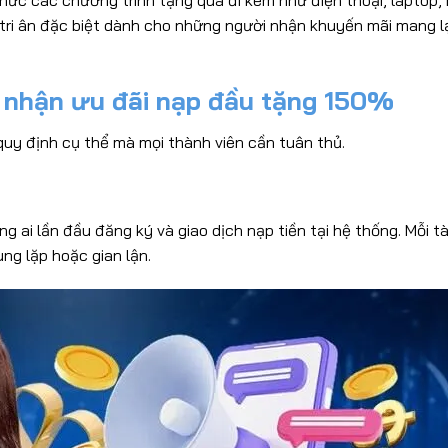
hức các chương trình tặng quà đi kèm như điện thoại, laptop,
tri ân đặc biệt dành cho những người nhận khuyến mãi mang l
a nhận ưu đãi nạp đầu tặng 150%
quy định cụ thể mà mọi thành viên cần tuân thủ.
g ai lần đầu đăng ký và giao dịch nạp tiền tại hệ thống. Mỗi t
ng lặp hoặc gian lận.