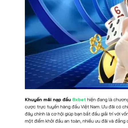
Khuyến mãi nạp đầu
8xbet
hiện đang là chương
cược trực tuyến hàng đầu Việt Nam. Ưu đãi có chí
đây chính là cơ hội giúp bạn bắt đầu giải trí với 
một điểm khởi đầu an toàn, nhiều ưu đãi và đẳng c