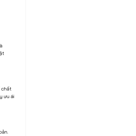
à
ật
í chất
y ưu ái
oản.