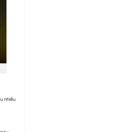
ểu nhiều