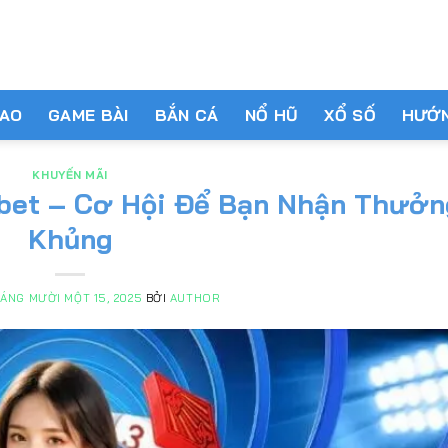
HAO
GAME BÀI
BẮN CÁ
NỔ HŨ
XỔ SỐ
HƯỚN
KHUYẾN MÃI
bet – Cơ Hội Để Bạn Nhận Thưởn
Khủng
ÁNG MƯỜI MỘT 15, 2025
BỞI
AUTHOR