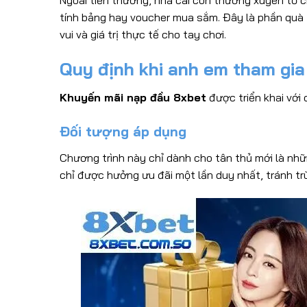
Ngoài tiền thưởng, nhà cái còn thường xuyên tổ c
tính bảng hay voucher mua sắm. Đây là phần quà 
vui và giá trị thực tế cho tay chơi.
Quy định khi anh em tham gi
Khuyến mãi nạp đầu 8xbet
được triển khai với 
Đối tượng áp dụng
Chương trình này chỉ dành cho tân thủ mới là nhữn
chỉ được hưởng ưu đãi một lần duy nhất, tránh trù