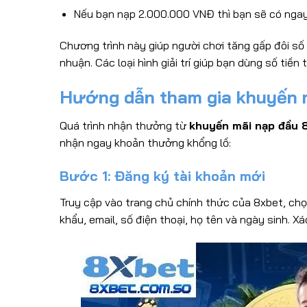
Nếu bạn nạp 2.000.000 VNĐ thì bạn sẽ có nga
Chương trình này giúp người chơi tăng gấp đôi số 
nhuận. Các loại hình giải trí giúp bạn dùng số ti
Hướng dẫn tham gia khuyến 
Quá trình nhận thưởng từ
khuyến mãi nạp đầu 
nhận ngay khoản thưởng khổng lồ:
Bước 1: Đăng ký tài khoản mới
Truy cập vào trang chủ chính thức của 8xbet, chọ
khẩu, email, số điện thoại, họ tên và ngày sinh. 