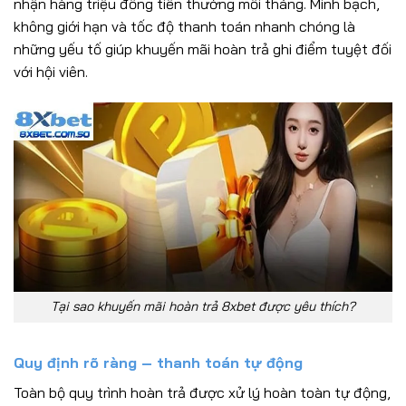
nhận hàng triệu đồng tiền thưởng mỗi tháng. Minh bạch,
không giới hạn và tốc độ thanh toán nhanh chóng là
những yếu tố giúp khuyến mãi hoàn trả ghi điểm tuyệt đối
với hội viên.
Tại sao khuyến mãi hoàn trả 8xbet được yêu thích?
Quy định rõ ràng – thanh toán tự động
Toàn bộ quy trình hoàn trả được xử lý hoàn toàn tự động,