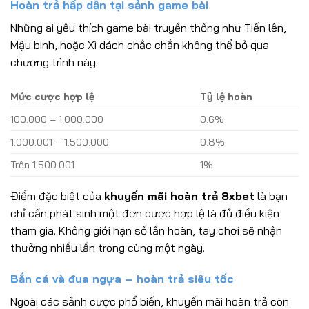
Hoàn trả hấp dẫn tại sảnh game bài
Những ai yêu thích game bài truyền thống như Tiến lên,
Mậu binh, hoặc Xì dách chắc chắn không thể bỏ qua
chương trình này.
Mức cược hợp lệ
Tỷ lệ hoàn
100.000 – 1.000.000
0.6%
1.000.001 – 1.500.000
0.8%
Trên 1.500.001
1%
Điểm đặc biệt của
khuyến mãi hoàn trả 8xbet
là bạn
chỉ cần phát sinh một đơn cược hợp lệ là đủ điều kiện
tham gia. Không giới hạn số lần hoàn, tay chơi sẽ nhận
thưởng nhiều lần trong cùng một ngày.
Bắn cá và đua ngựa – hoàn trả siêu tốc
Ngoài các sảnh cược phổ biến, khuyến mãi hoàn trả còn