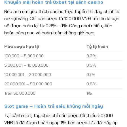
Khuyến mãi hoàn trả 8xbet tại sảnh casino
Nếu anh em yêu thích casino trực tuyến thì đây chính là
cơ hội vàng. Chỉ cần cược từ 100.000 VNĐ trở lên là bạn
sẽ được hoàn lại từ 0.3% – 1%. Càng chơi nhiều, tiền
hoàn càng cao và hoàn toàn không giới hạn:
Mức cược hợp lệ
Tỷ lệ hoàn
100.000 – 5.000.000
0.3%
5.000.001 – 10.000.000
0.5%
10.000.001 – 20.000.000
0.7%
20.000.001 – 50.000.000
0.8%
Trên 50.000.000
1%
Slot game – Hoàn trả siêu khủng mỗi ngày
Tại sảnh slot, tay chơi chỉ cần cược tối thiểu 50.000
VNĐ là đã được hoàn ngay 1% tiền cược. Ưu đãi này áp