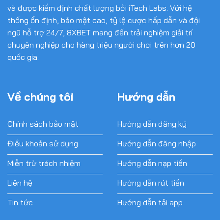
và được kiểm định chất lượng bởi iTech Labs. Với hệ
thống ổn định, bảo mật cao, tỷ lệ cược hấp dẫn và đội
ngũ hỗ trợ 24/7, 8XBET mang đến trải nghiệm giải trí
chuyên nghiệp cho hàng triệu người chơi trên hơn 20
quốc gia.
Về chúng tôi
Hướng dẫn
Chính sách bảo mật
Hướng dẫn đăng ký
Điều khoản sử dụng
Hướng dẫn đăng nhập
Miễn trừ trách nhiệm
Hướng dẫn nạp tiền
Liên hệ
Hướng dẫn rút tiền
Tin tức
Hướng dẫn tải app